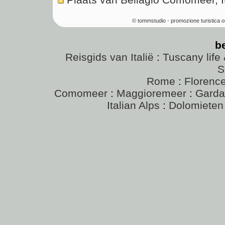
© tommstudio - promozione turistica o
b
Reisgids van Italië
:
Tuscany life 
S
Rome
:
Florenc
Comomeer
:
Maggioremeer
:
Gard
Italian Alps
:
Dolomieten