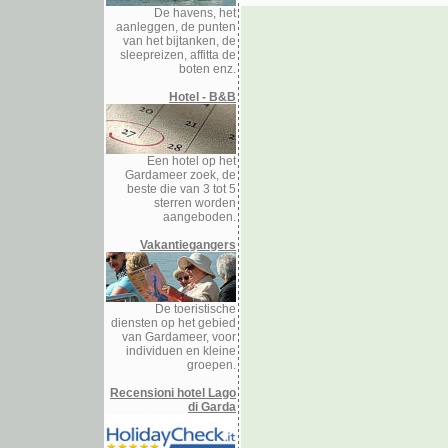
De havens, het
aanleggen, de punten
van het bijtanken, de
sleepreizen, affitta de
boten enz.
Hotel - B&B
Een hotel op het
Gardameer zoek, de
beste die van 3 tot 5
sterren worden
aangeboden.
Vakantiegangers
De toeristische
diensten op het gebied
van Gardameer, voor
individuen en kleine
groepen.
Recensioni hotel Lago
di Garda