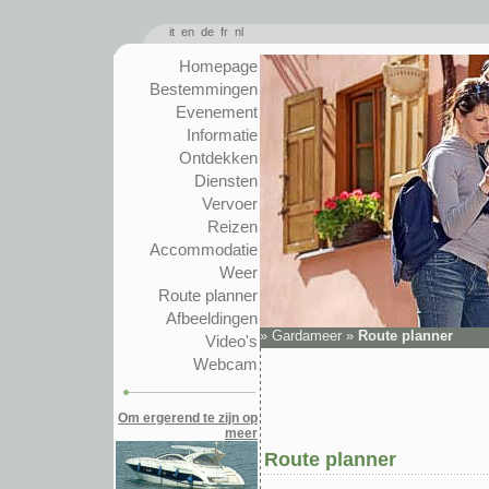
it
en
de
fr
nl
Homepage
Bestemmingen
Evenement
Informatie
Ontdekken
Diensten
Vervoer
Reizen
Accommodatie
Weer
Route planner
Afbeeldingen
»
Gardameer
»
Route planner
Video's
Webcam
Om ergerend te zijn op
meer
Route planner