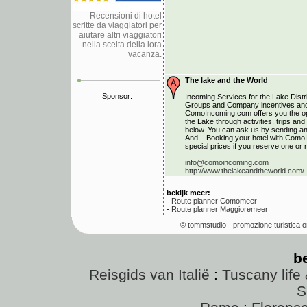
Recensioni di hotel
scritte da viaggiatori per
aiutare altri viaggiatori
nella scelta della lora
vacanza.
The lake and the World
Sponsor:
Incoming Services for the Lake Distri
Groups and Company incentives and 
ComoIncoming.com offers you the opp
the Lake through activities, trips a
below. You can ask us by sending an 
And... Booking your hotel with Como
special prices if you reserve one or m
info@comoincoming.com
http://www.thelakeandtheworld.com/
bekijk meer:
-
Route planner Comomeer
-
Route planner Maggioremeer
© tommstudio - promozione turistica o
b
Reisgids van Italië
:
Tuscany life 
S