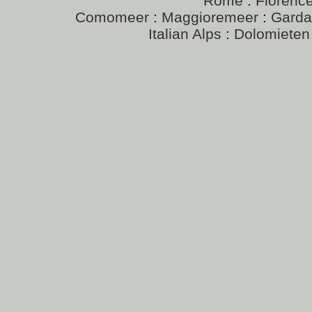
Rome
:
Florenc
Comomeer
:
Maggioremeer
:
Gard
Italian Alps
:
Dolomieten