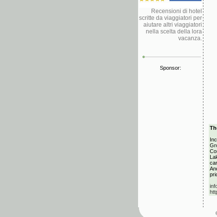
Recensioni di hotel
scritte da viaggiatori per
aiutare altri viaggiatori
nella scelta della lora
vacanza.
Sponsor:
Th
Inc
Gr
Com
Lak
can
And
pri
in
ht