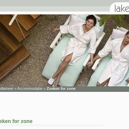
rdameer
»
Accommodatie
»
Zoeken for zone
eken for zone