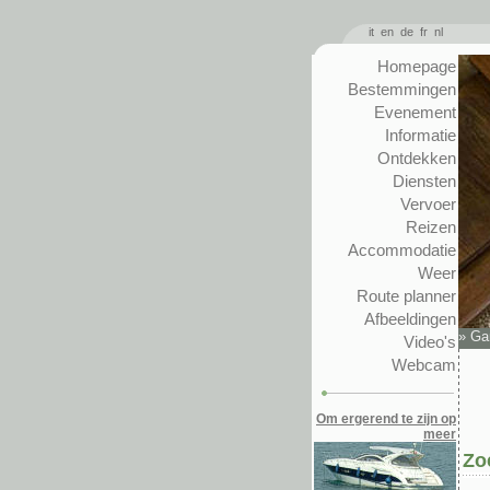
it
en
de
fr
nl
Homepage
Bestemmingen
Evenement
Informatie
Ontdekken
Diensten
Vervoer
Reizen
Accommodatie
Weer
Route planner
Afbeeldingen
»
Ga
Video's
Webcam
Om ergerend te zijn op
meer
Zo