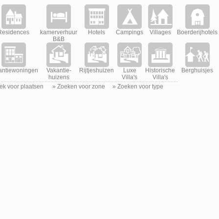
Residences
kamerverhuur
Hotels
Campings
Villages
Boerderijhotels
B&B
antiewoningen
Vakantie-
Rijtjeshuizen
Luxe
Historische
Berghuisjes
huizens
Villa's
Villa's
ek voor plaatsen
»
Zoeken voor zone
»
Zoeken voor type