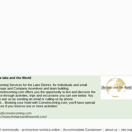
e lake and the World
oming Services for the Lake District, for Individuals and small
oups and Company incentives and team building.
oIncoming.com offers you the opportunity to live and discover the
e through activities, trips and excursions you can see below. You
 ask us by sending an email or calling us by phone.
... Booking your hotel with ComoIncoming.com, you'll have special
ces if you reserve one or more activities!
fo@comoincoming.com
tp://www.thelakeandtheworld.com/
© tommstudio - promozione turistica online
::
Accommodatie Gardameer
::
about us
::
site ma