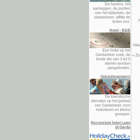
De havens, het
aanleggen, de punten
van het bijtanken, de
sleepreizen, affitta de
boten enz.
Hotel - B&B
Vak
Een hotel op het
Gardameer zoek, de
»
Zo
beste die van 3 tot 5
sterren worden
aangeboden.
Vakantiegangers
De toeristische
diensten op het gebied
van Gardameer, voor
individuen en kleine
groepen.
Recensioni hotel Lago
di Garda