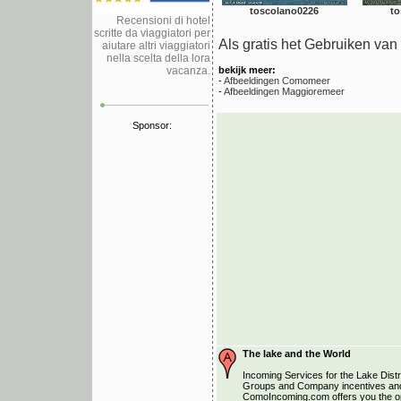
toscolano0226
to
Recensioni di hotel
scritte da viaggiatori per
Als gratis het Gebruiken va
aiutare altri viaggiatori
nella scelta della lora
vacanza.
bekijk meer:
-
Afbeeldingen Comomeer
-
Afbeeldingen Maggioremeer
Sponsor:
The lake and the World
Incoming Services for the Lake Distri
Groups and Company incentives and
ComoIncoming.com offers you the opp