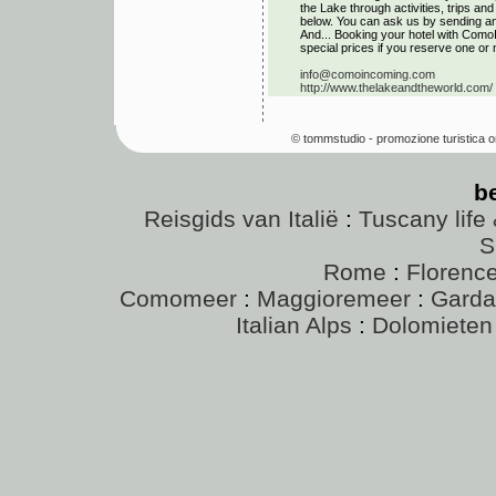
the Lake through activities, trips a
below. You can ask us by sending an 
And... Booking your hotel with Como
special prices if you reserve one or 
info@comoincoming.com
http://www.thelakeandtheworld.com/
© tommstudio - promozione turistica o
b
Reisgids van Italië
:
Tuscany life 
S
Rome
:
Florenc
Comomeer
:
Maggioremeer
:
Gard
Italian Alps
:
Dolomieten