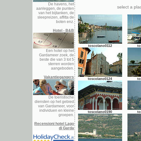
De havens, het
select a pl
aanleggen, de punten
van het bijtanken, de
sleepreizen, affitta de
boten enz.
Hotel - B&B
toscolano0112
to
Een hotel op het
Gardameer zoek, de
beste die van 3 tot 5
sterren worden
aangeboden.
Vakantiegangers
toscolano0124
to
De toeristische
diensten op het gebied
van Gardameer, voor
individuen en kleine
toscolano0190
to
groepen.
Recensioni hotel Lago
di Garda