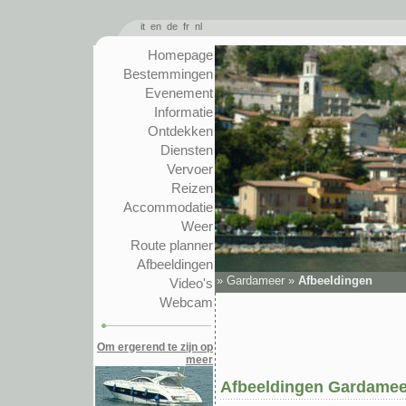
it
en
de
fr
nl
Homepage
Bestemmingen
Evenement
Informatie
Ontdekken
Diensten
Vervoer
Reizen
Accommodatie
Weer
Route planner
Afbeeldingen
»
Gardameer
»
Afbeeldingen
Video's
Webcam
Om ergerend te zijn op
meer
Afbeeldingen Gardamee