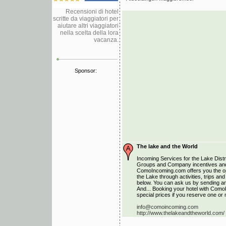
Recensioni di hotel
scritte da viaggiatori per
aiutare altri viaggiatori
nella scelta della lora
vacanza.
Sponsor:
The lake and the World
Incoming Services for the Lake Distri
Groups and Company incentives and
ComoIncoming.com offers you the opp
the Lake through activities, trips a
below. You can ask us by sending an 
And... Booking your hotel with Como
special prices if you reserve one or 
info@comoincoming.com
http://www.thelakeandtheworld.com/