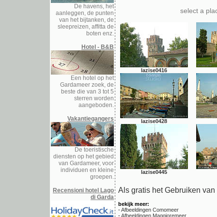
De havens, het
select a pl
aanleggen, de punten
van het bijtanken, de
sleepreizen, affitta de
boten enz.
Hotel - B&B
lazise0416
Een hotel op het
Gardameer zoek, de
beste die van 3 tot 5
sterren worden
aangeboden.
Vakantiegangers
lazise0428
De toeristische
diensten op het gebied
van Gardameer, voor
individuen en kleine
lazise0445
groepen.
Als gratis het Gebruiken va
Recensioni hotel Lago
di Garda
bekijk meer:
-
Afbeeldingen Comomeer
-
Afbeeldingen Maggioremeer