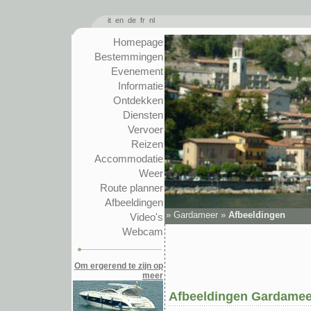
it
en
de
fr
nl
Homepage
Bestemmingen
Evenement
Informatie
Ontdekken
Diensten
Vervoer
Reizen
Accommodatie
Weer
Route planner
Afbeeldingen
»
Gardameer
»
Afbeeldingen
Video's
Webcam
Om ergerend te zijn op
meer
Afbeeldingen Gardamee