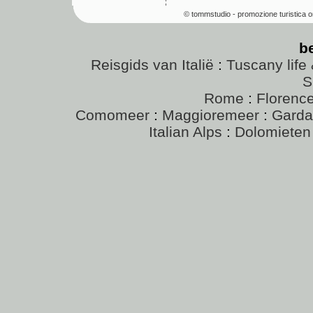
© tommstudio - promozione turistica o
b
Reisgids van Italië
:
Tuscany life 
S
Rome
:
Florenc
Comomeer
:
Maggioremeer
:
Gard
Italian Alps
:
Dolomieten