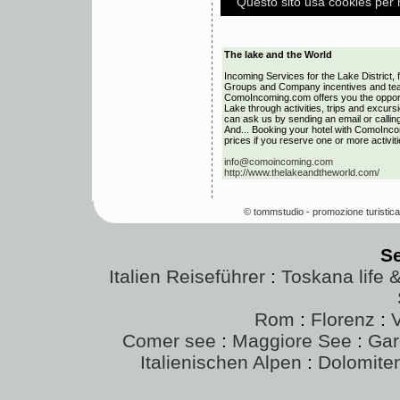
The lake and the World
Incoming Services for the Lake District, 
Groups and Company incentives and tea
ComoIncoming.com offers you the opportu
Lake through activities, trips and excur
can ask us by sending an email or callin
And... Booking your hotel with ComoInco
prices if you reserve one or more activiti
info@comoincoming.com
http://www.thelakeandtheworld.com/
© tommstudio - promozione turistica
S
Italien Reiseführer
:
Toskana life 
Rom
:
Florenz
:
Comer see
:
Maggiore See
:
Gar
Italienischen Alpen
:
Dolomite