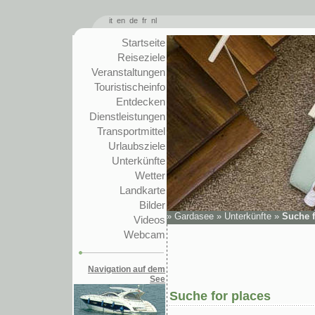
it
en
de
fr
nl
Startseite
Reiseziele
Veranstaltungen
Touristischeinfo
Entdecken
Dienstleistungen
Transportmittel
Urlaubsziele
Unterkünfte
Wetter
Landkarte
Bilder
»
Gardasee
»
Unterkünfte
»
Suche f
Videos
Webcam
Navigation auf dem
See
Suche for places