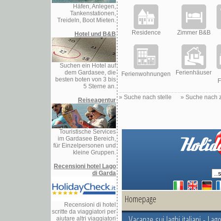
Häfen, Anlegen,
Tankenstationen,
Treideln, Boot Mieten.
Residence
Zimmer B&B
Hotel und B&B
Suchen ein Hotel auf
dem Gardasee, die
Ferienhäuser
Ferienwohnungen
besten boten von 3 bis
F
5 Sterne an.
»
Suche nach stelle
»
Suche nach 
Reiseagentur
Touristische Services
im Gardasee Bereich,
für Einzelpersonen und
kleine Gruppen.
Recensioni hotel Lago
di Garda
Recensioni di hotel
scritte da viaggiatori per
aiutare altri viaggiatori