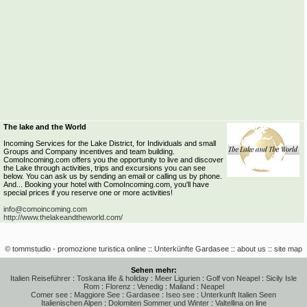
The lake and the World
Incoming Services for the Lake District, for Individuals and small
Groups and Company incentives and team building.
ComoIncoming.com offers you the opportunity to live and discover
the Lake through activities, trips and excursions you can see
below. You can ask us by sending an email or calling us by phone.
And... Booking your hotel with ComoIncoming.com, you'll have
special prices if you reserve one or more activities!
info@comoincoming.com
http://www.thelakeandtheworld.com/
© tommstudio - promozione turistica online
::
Unterkünfte Gardasee
::
about us
::
site map
Sehen mehr:
Italien Reiseführer
:
Toskana life & holiday
:
Meer Ligurien
:
Golf von Neapel
:
Sicily Isle
Rom
:
Florenz
:
Venedig
:
Mailand
:
Neapel
Comer see
:
Maggiore See
:
Gardasee
:
Iseo see
:
Unterkunft Italien Seen
Italienischen Alpen
:
Dolomiten Sommer und Winter
:
Valtellina on line