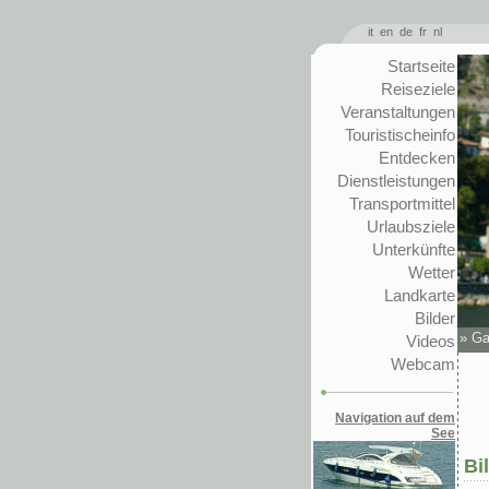
it
en
de
fr
nl
Startseite
Reiseziele
Veranstaltungen
Touristischeinfo
Entdecken
Dienstleistungen
Transportmittel
Urlaubsziele
Unterkünfte
Wetter
Landkarte
Bilder
»
Ga
Videos
Webcam
Navigation auf dem
See
Bi