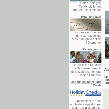
Häfen, Anlegen,
Tankenstationen,
Treideln, Boot Mieten.
Hotel und B&B
Suchen ein Hotel auf
dem Gardasee, die
besten boten von 3 bis
5 Sterne an.
Reiseagentur
Touristische Services
im Gardasee Bereich,
Wie
für Einzelpersonen und
kleine Gruppen.
Seh
-
Bi
Recensioni hotel Lago
-
Bi
di Garda
Recensioni di hotel
scritte da viaggiatori per
aiutare altri viaggiatori