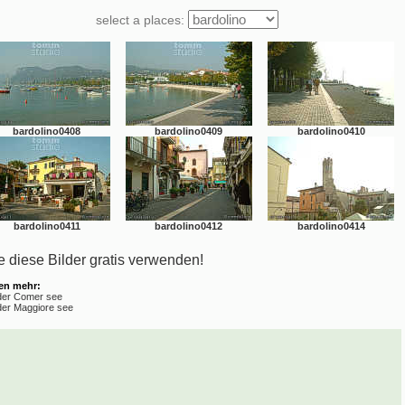
select a places:
bardolino0408
bardolino0409
bardolino0410
bardolino0411
bardolino0412
bardolino0414
 diese Bilder gratis verwenden!
en mehr:
lder Comer see
lder Maggiore see