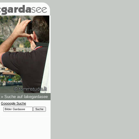
»
Suche auf lakegardasee
Goooogle Suche