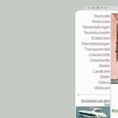
it
en
de
fr
nl
Startseite
Reiseziele
Veranstaltungen
Touristischeinfo
Entdecken
Dienstleistungen
Transportmittel
Urlaubsziele
Unterkünfte
Wetter
Landkarte
Bilder
»
Ga
Videos
Webcam
Navigation auf dem
See
Ro