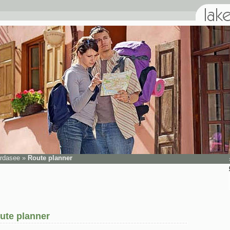
rdasee
»
Route planner
ute planner