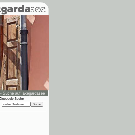
»
Suche auf lakegardasee
Goooogle Suche