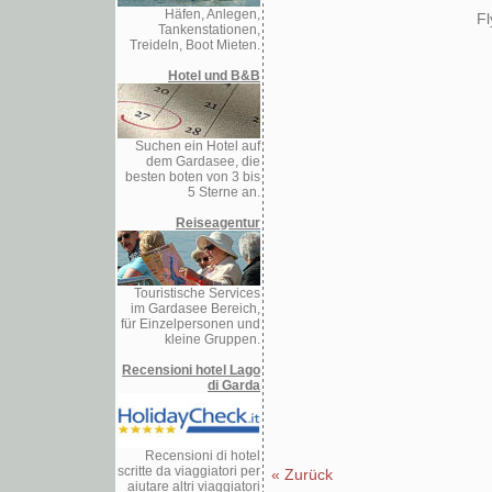
Häfen, Anlegen,
F
Tankenstationen,
Treideln, Boot Mieten.
Hotel und B&B
Suchen ein Hotel auf
dem Gardasee, die
besten boten von 3 bis
5 Sterne an.
Reiseagentur
Touristische Services
im Gardasee Bereich,
für Einzelpersonen und
kleine Gruppen.
Recensioni hotel Lago
di Garda
Recensioni di hotel
scritte da viaggiatori per
« Zurück
aiutare altri viaggiatori