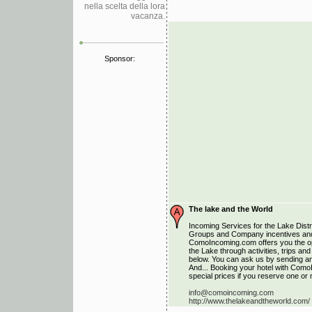
nella scelta della lora
vacanza.
Sponsor:
The lake and the World
Incoming Services for the Lake Distri
Groups and Company incentives and
ComoIncoming.com offers you the opp
the Lake through activities, trips a
below. You can ask us by sending an 
And... Booking your hotel with Como
special prices if you reserve one or 
info@comoincoming.com
http://www.thelakeandtheworld.com/