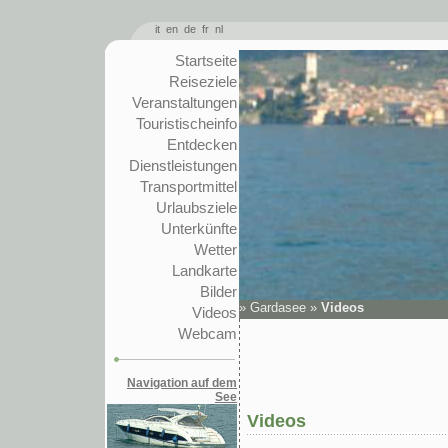
it
en
de
fr
nl
Startseite
Reiseziele
Veranstaltungen
Touristischeinfo
Entdecken
Dienstleistungen
Transportmittel
Urlaubsziele
Unterkünfte
Wetter
Landkarte
Bilder
»
Gardasee
»
Videos
Videos
Webcam
Navigation auf dem
See
Videos