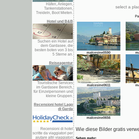
Häfen, Anlegen,
select a pl
Tankenstationen,
Treideln, Boot Mieten.
Pa
Hotel und B&B
Suchen ein Hotel auf
dem Gardasee, die
besten boten von 3 bis
malcesine0590
ma
5 Sterne an.
Reiseagentur
Touristische Services
malcesine0611
ma
im Gardasee Bereich,
für Einzelpersonen und
kleine Gruppen.
Recensioni hotel Lago
di Garda
malcesine0656
Recensioni di hotel
Wie diese Bilder gratis verw
scritte da viaggiatori per
aiutare altri viaggiatori
Sehen mehr: