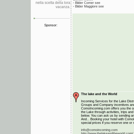
nella scelta della lora
-
Bilder Comer see
-
Bilder Maggiore see
vacanza.
Sponsor:
The lake and the World
Incoming Services for the Lake Distri
Groups and Company incentives and
ComoIncoming.com offers you the opp
the Lake through activities, trips a
below. You can ask us by sending an 
And... Booking your hotel with Como
special prices if you reserve one or 
info@comoincoming.com
http://www.thelakeandtheworld.com/