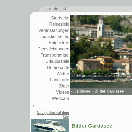
it
en
de
fr
nl
Startseite
Reiseziele
Veranstaltungen
Touristischeinfo
Entdecken
Dienstleistungen
Transportmittel
Urlaubsziele
Unterkünfte
Wetter
Landkarte
Bilder
»
Gardasee
»
Bilder Gardasee
Videos
Webcam
Navigation auf dem
See
Bilder Gardasee