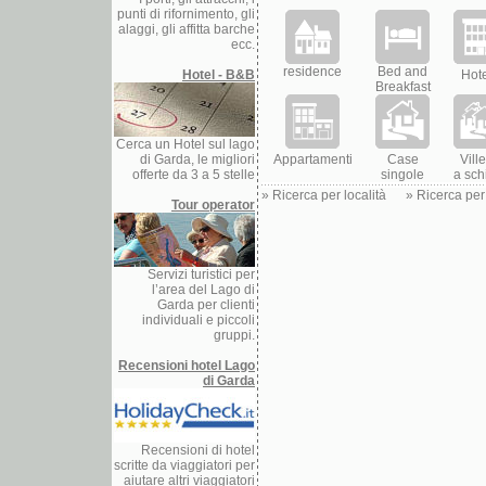
punti di rifornimento, gli
alaggi, gli affitta barche
ecc.
residence
Bed and
Hotel - B&B
Hot
Breakfast
Cerca un Hotel sul lago
di Garda, le migliori
Appartamenti
Case
Ville
offerte da 3 a 5 stelle
singole
a sch
»
Ricerca per località
»
Ricerca per
Tour operator
Servizi turistici per
l’area del Lago di
Garda per clienti
individuali e piccoli
gruppi.
Recensioni hotel Lago
di Garda
Recensioni di hotel
scritte da viaggiatori per
aiutare altri viaggiatori