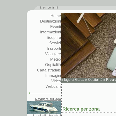
it
en
de
fr
nl
Home
Destinazioni
Eventi
Informazioni
Scoprire
Servizi
Trasporti
Viaggiare
Meteo
Ospitalità
Carta stradale
Immagini
»
lago di Garda
»
Ospitalità
»
Ricer
Video
Webcam
Navigare sul lago
Ricerca per zona
I porti, gli attracchi, i