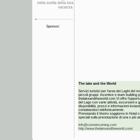
nella scelta della lora
vacanza.
Sponsor:
The lake and the World
Servizi turistici per l’area dei Laghi del nor
piccoli gruppi. Incentive e team building 
thelakeandtheworld.com Vi offre l’opportun
del Lago con varie attività, escursioni e g
disponibilità, prezzi e informazioni invia
contattandoci telefonicamente.
Prenotando il Vostro soggiorno in Hotel c
speciali sulla prenotazione di una o più att
info@comoincoming.com
http://www.thelakeandtheworld.com/