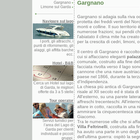
Gargnano
Gargnano
Limone sul Garda
Gargnano si adagia sulla riva oc
Navigare sul lago
protetta dei freddi venti del No
monti e colline. Il suo territori
numerose frazioni; sui pendii c
l'abiatato il clima mite ha creato
I porti, gli attracchi, i
per la crescita di cedri, limoni, ol
punti di rifornimento, gli
alaggi, gli affitta barche
Il centro di Gargnano è raccolto
ecc.
cui si affacciano eleganti
palazz
comunale, costruito alla fine de
Hotel - B&B
facciata rivolta verso il lago son
cannone che una nave austriaca
paese nel 1866, durante la ter
d'Indipendenza.
Cerca un Hotel sul lago
La chiesa più antica di Gargna
di Garda, le migliori
risale al XII secolo ed è stata d
offerte da 3 a 5 stelle
All'esterno, su una parete latera
Tour operator
affreschi trecenteschi. All'inter
altare in cotto, raccolta in una n
ammirare la cinquecentesca sta
Giacomo.
Servizi turistici per
Tra le numerose ville che si aff
l’area del Lago di
Villa Feltrinelli
, costruita alla f
Garda per clienti
ha avuto una parte in uno degli 
individuali e piccoli
dell'ultima guerra: ospitò la seg
gruppi.