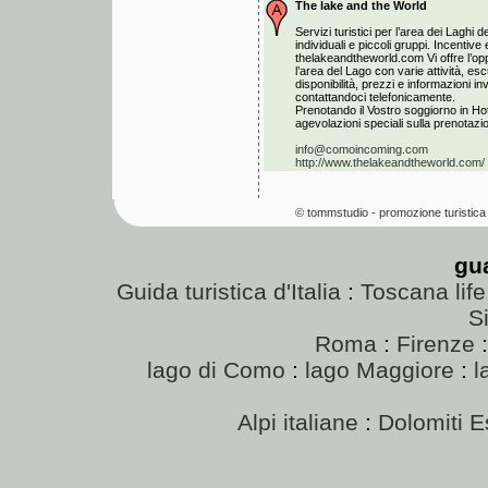
The lake and the World
Servizi turistici per l’area dei Laghi de
individuali e piccoli gruppi. Incentiv
thelakeandtheworld.com Vi offre l’opp
l’area del Lago con varie attività, esc
disponibilità, prezzi e informazioni i
contattandoci telefonicamente.
Prenotando il Vostro soggiorno in Hot
agevolazioni speciali sulla prenotazion
info@comoincoming.com
http://www.thelakeandtheworld.com/
© tommstudio - promozione turistica 
gu
Guida turistica d'Italia
:
Toscana life
Si
Roma
:
Firenze
lago di Como
:
lago Maggiore
:
l
Alpi italiane
:
Dolomiti E