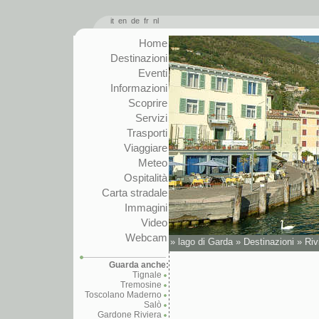
it
en
de
fr
nl
Home
Destinazioni
Eventi
Informazioni
Scoprire
Servizi
Trasporti
Viaggiare
Meteo
Ospitalità
Carta stradale
Immagini
Video
Webcam
»
lago di Garda
»
Destinazioni
»
Riv
Guarda anche:
Tignale
Tremosine
Toscolano Maderno
Salò
Gardone Riviera