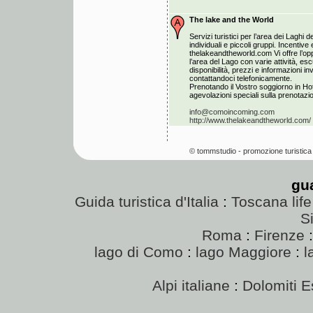
The lake and the World
Servizi turistici per l’area dei Laghi de
individuali e piccoli gruppi. Incentiv
thelakeandtheworld.com Vi offre l’opp
l’area del Lago con varie attività, esc
disponibilità, prezzi e informazioni i
contattandoci telefonicamente.
Prenotando il Vostro soggiorno in Hot
agevolazioni speciali sulla prenotazion
info@comoincoming.com
http://www.thelakeandtheworld.com/
© tommstudio - promozione turistica 
gu
Guida turistica d'Italia
:
Toscana life
Si
Roma
:
Firenze
lago di Como
:
lago Maggiore
:
l
Alpi italiane
:
Dolomiti E