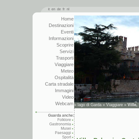
it
en
de
fr
nl
Home
Destinazioni
Eventi
Informazioni
Scoprire
Servizi
Trasporti
Viaggiare
Meteo
Ospitalità
Carta stradale
Immagini
Video
Webcam
»
lago di Garda
»
Viaggiare
»
Ville,
Guarda anche:
Folklore
Gastronomia
Musei
Paesaggi
Sport