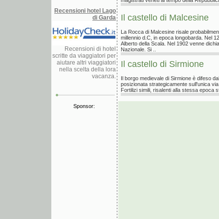
magistrati veneti al tempo della Repubblica
Recensioni hotel Lago
Il castello di Malcesine
di Garda
La Rocca di Malcesine risale probabilment
millennio d.C, in epoca longobarda. Nel 1
Alberto della Scala. Nel 1902 venne dich
Recensioni di hotel
Nazionale. Si ..
scritte da viaggiatori per
aiutare altri viaggiatori
Il castello di Sirmione
nella scelta della lora
vacanza.
Il borgo medievale di Sirmione è difeso da
posizionata strategicamente sull'unica via
Fortilizi simili, risalenti alla stessa epoca s
Sponsor: