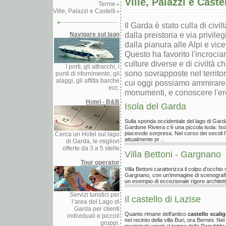
Ville, Palazzi e Castel
Terme
Ville, Palazzi e Castelli
Il Garda è stato culla di civilt
dalla preistoria e via privileg
Navigare sul lago
dalla pianura alle Alpi e vic
Questo ha favorito l'incrociar
culture diverse e di civiltà ch
I porti, gli attracchi, i
sono sovrapposte nel territor
punti di rifornimento, gli
alaggi, gli affitta barche
cui oggi possiamo ammirare 
ecc.
monumenti, e conoscere l'ere
Hotel - B&B
Isola del Garda
Sulla sponda occidentale del lago di Gard
Gardone Riviera c’è una piccola isola: Is
piacevole sorpresa. Nel corso dei secoli l
Cerca un Hotel sul lago
attualmente pr ..
di Garda, le migliori
offerte da 3 a 5 stelle
Villa Bettoni - Gargnano
Tour operator
Villa Bettoni caratterizza il colpo d'occhio
Gargnano, con un'immagine di scenografica
un esempio di eccezionale rigore architett
Servizi turistici per
Il castello di Lazise
l’area del Lago di
Garda per clienti
Quanto rimane dell'antico
castello scali
individuali e piccoli
nel recinto della villa Buri, ora Bernini. Ne
gruppi.