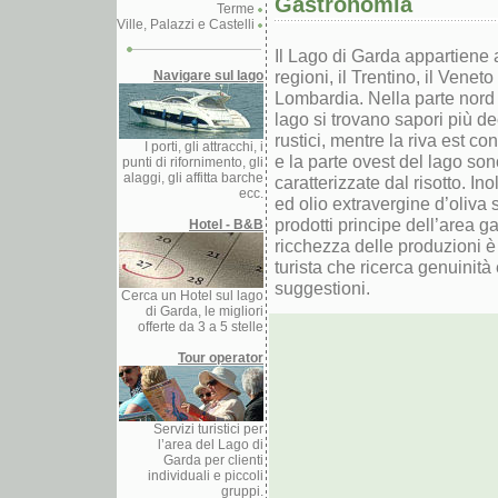
Gastronomia
Terme
Ville, Palazzi e Castelli
Il Lago di Garda appartiene a
regioni, il Trentino, il Veneto
Navigare sul lago
Lombardia. Nella parte nord
lago si trovano sapori più de
rustici, mentre la riva est c
I porti, gli attracchi, i
e la parte ovest del lago so
punti di rifornimento, gli
alaggi, gli affitta barche
caratterizzate dal risotto. Inol
ecc.
ed olio extravergine d’oliva 
prodotti principe dell’area g
Hotel - B&B
ricchezza delle produzioni è 
turista che ricerca genuinità
suggestioni.
Cerca un Hotel sul lago
di Garda, le migliori
offerte da 3 a 5 stelle
Tour operator
Servizi turistici per
l’area del Lago di
Garda per clienti
individuali e piccoli
gruppi.