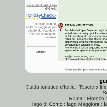
Recensioni hotel Lago
di Garda
Recensioni di hotel
The lake and the World
scritte da viaggiatori per
aiutare altri viaggiatori
Servizi turistici per l’area dei Laghi de
individuali e piccoli gruppi. Incentiv
nella scelta della lora
thelakeandtheworld.com Vi offre l’opp
vacanza.
l’area del Lago con varie attività, esc
disponibilità, prezzi e informazioni i
contattandoci telefonicamente.
Prenotando il Vostro soggiorno in Hot
agevolazioni speciali sulla prenotazion
Sponsor:
info@comoincoming.com
http://www.thelakeandtheworld.com/
© tommstudio - promozione turistica 
gu
Guida turistica d'Italia
:
Toscana life
Si
Roma
:
Firenze
lago di Como
:
lago Maggiore
:
l