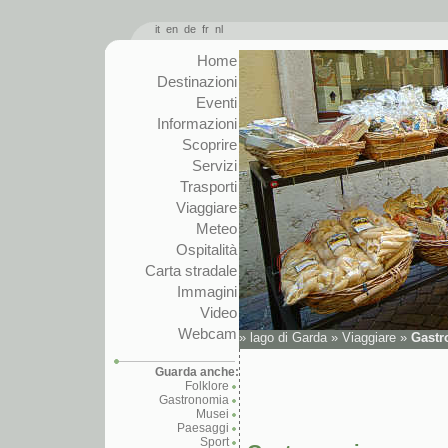
it
en
de
fr
nl
Home
Destinazioni
Eventi
Informazioni
Scoprire
Servizi
Trasporti
Viaggiare
Meteo
Ospitalità
Carta stradale
Immagini
Video
Webcam
»
lago di Garda
»
Viaggiare
»
Gastr
Guarda anche:
Folklore
Gastronomia
Musei
Paesaggi
Sport