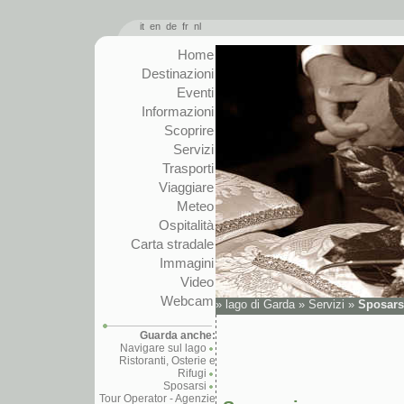
it
en
de
fr
nl
Home
Destinazioni
Eventi
Informazioni
Scoprire
Servizi
Trasporti
Viaggiare
Meteo
Ospitalità
Carta stradale
Immagini
Video
Webcam
»
lago di Garda
»
Servizi
»
Sposars
Guarda anche:
Navigare sul lago
Ristoranti, Osterie e
Rifugi
Sposarsi
Tour Operator - Agenzie