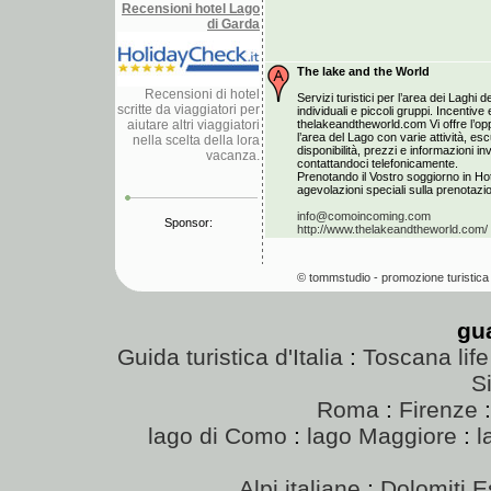
Recensioni hotel Lago
di Garda
The lake and the World
Recensioni di hotel
Servizi turistici per l’area dei Laghi de
scritte da viaggiatori per
individuali e piccoli gruppi. Incentiv
aiutare altri viaggiatori
thelakeandtheworld.com Vi offre l’opp
l’area del Lago con varie attività, esc
nella scelta della lora
disponibilità, prezzi e informazioni i
vacanza.
contattandoci telefonicamente.
Prenotando il Vostro soggiorno in Hot
agevolazioni speciali sulla prenotazion
info@comoincoming.com
Sponsor:
http://www.thelakeandtheworld.com/
© tommstudio - promozione turistica 
gu
Guida turistica d'Italia
:
Toscana life
Si
Roma
:
Firenze
lago di Como
:
lago Maggiore
:
l
Alpi italiane
:
Dolomiti E