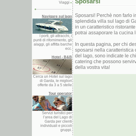
Sposarsi
Viaggi
Sposarsi! Perchè non farlo i
Navigare sul lago
splendida villa sul lago di 
in un caratteristico ristorant
potrai assaporare la cucina 
I porti, gli attracchi, i
punti di rifornimento, gli
In questa pagina, per chi de
alaggi, gli affitta barche
ecc.
sposarsi nella caratteristica
del lago, sono indicate le chie
Hotel - B&B
catering che possono servirvi
della vostra vita!
Cerca un Hotel sul lago
di Garda, le migliori
offerte da 3 a 5 stelle
Tour operator
Servizi turistici per
l’area del Lago di
Garda per clienti
individuali e piccoli
gruppi.