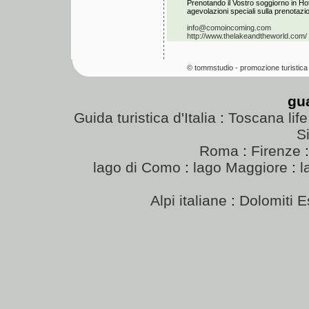
Prenotando il Vostro soggiorno in Hot
agevolazioni speciali sulla prenotazion
info@comoincoming.com
http://www.thelakeandtheworld.com/
© tommstudio - promozione turistica 
gu
Guida turistica d'Italia
:
Toscana life
Si
Roma
:
Firenze
lago di Como
:
lago Maggiore
:
l
Alpi italiane
:
Dolomiti E