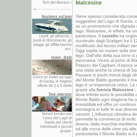
Malcesine
Torri del Benaco
Viene spesso considerata come 
Navigare sul lago
suggestivo del Lago di Garda, co
su un promontorio che digrada 
lago. Malcesine, in effetti, ha u
particolare. Il
castello
ha origin
I porti, gli attracchi, i
punti di rifornimento, gli
ricostruito dagli Scaligeri fra il 
alaggi, gli affitta barche
modificato dai tecnici militari ve
ecc.
Oggi ospita un museo sulla stor
lago. Dall'alto della sua torre s
Hotel - B&B
panorama. Vicino al porto di Mal
Palazzo dei Capitani, d'epoca v
una visita anche la chiesa di Sa
Passare in pochi minuti dagli oliv
Cerca un Hotel sul lago
del Monte Baldo gustando il ma
di Garda, le migliori
lago è un'esperienza unica. La 
offerte da 3 a 5 stelle
grazie alla
funivia Malcesine 
Tour operator
dove infinite sono le possibilità 
Monte Baldo ogni stagione ha u
irresistibile ed offre un continuo 
montagna in tutte le sue diverse
Servizi turistici per
varianti. L'influenza climatica del
l’area del Lago di
permette la convivenza di molti 
Garda per clienti
diversi, dalla macchia mediterra
individuali e piccoli
ed alle rocce delle cime più alt
gruppi.
particolarità il Monte Baldo si 