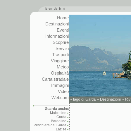
it
en
de
fr
nl
Home
Destinazioni
Eventi
Informazioni
Scoprire
Servizi
Trasporti
Viaggiare
Meteo
Ospitalità
Carta stradale
Immagini
Video
Webcam
»
lago di Garda
»
Destinazioni
»
Riv
Guarda anche:
Malcesine
Garda
Bardolino
Peschiera del Garda
Lazise