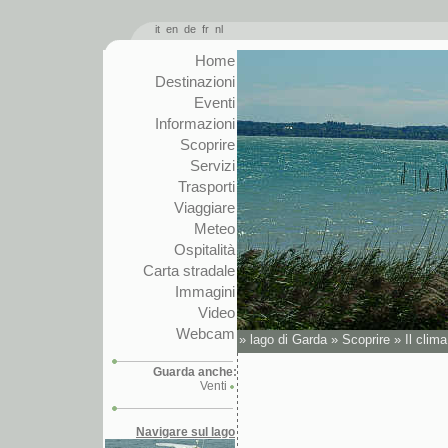
it
en
de
fr
nl
Home
Destinazioni
Eventi
Informazioni
Scoprire
Servizi
Trasporti
Viaggiare
Meteo
Ospitalità
Carta stradale
Immagini
Video
Webcam
»
lago di Garda
»
Scoprire
»
Il clima
Guarda anche:
Venti
Navigare sul lago