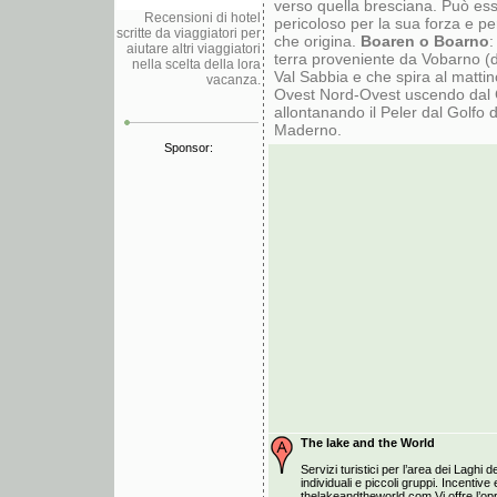
verso quella bresciana. Può es
Recensioni di hotel
pericoloso per la sua forza e p
scritte da viaggiatori per
che origina.
Boaren o Boarno
:
aiutare altri viaggiatori
terra proveniente da Vobarno (d
nella scelta della lora
Val Sabbia e che spira al mattin
vacanza.
Ovest Nord-Ovest uscendo dal G
allontanando il Peler dal Golfo 
Maderno.
Sponsor:
The lake and the World
Servizi turistici per l’area dei Laghi de
individuali e piccoli gruppi. Incentiv
thelakeandtheworld.com Vi offre l’opp