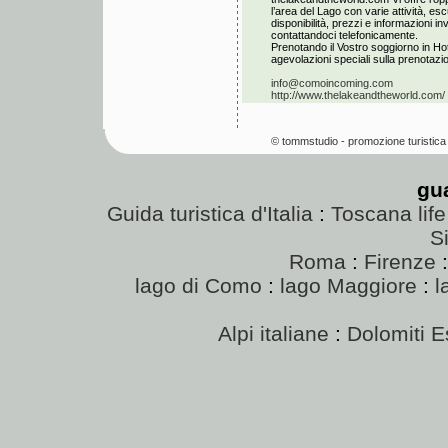
l’area del Lago con varie attività, esc
disponibilità, prezzi e informazioni i
contattandoci telefonicamente.
Prenotando il Vostro soggiorno in Hot
agevolazioni speciali sulla prenotazion
info@comoincoming.com
http://www.thelakeandtheworld.com/
© tommstudio - promozione turistica 
gu
Guida turistica d'Italia
:
Toscana life
Si
Roma
:
Firenze
lago di Como
:
lago Maggiore
:
l
Alpi italiane
:
Dolomiti E