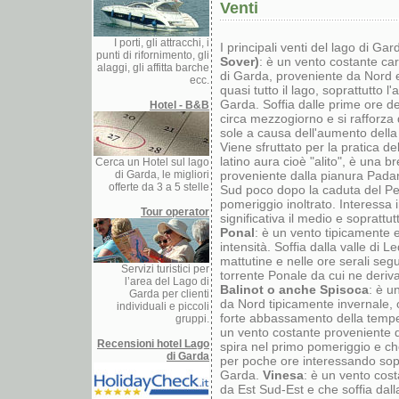
Venti
I porti, gli attracchi, i
I principali venti del lago di Ga
punti di rifornimento, gli
Sover)
: è un vento costante car
alaggi, gli affitta barche
di Garda, proveniente da Nord 
ecc.
quasi tutto il lago, soprattutto l'
Garda. Soffia dalle prime ore del
Hotel - B&B
circa mezzogiorno e si rafforza 
sole a causa dell'aumento della
Viene sfruttato per la pratica de
latino aura cioè "alito", è una br
Cerca un Hotel sul lago
di Garda, le migliori
proveniente dalla pianura Pada
offerte da 3 a 5 stelle
Sud poco dopo la caduta del Pel
pomeriggio inoltrato. Interessa
Tour operator
significativa il medio e soprattut
Ponal
: è un vento tipicamente e
intensità. Soffia dalla valle di L
mattutine e nelle ore serali seg
Servizi turistici per
torrente Ponale da cui ne deriv
l’area del Lago di
Balinot o anche Spisoca
: è u
Garda per clienti
da Nord tipicamente invernale, 
individuali e piccoli
forte abbassamento della temp
gruppi.
un vento costante proveniente
Recensioni hotel Lago
spira nel primo pomeriggio e ch
di Garda
per poche ore interessando sopr
Garda.
Vinesa
: è un vento cos
da Est Sud-Est e che soffia da