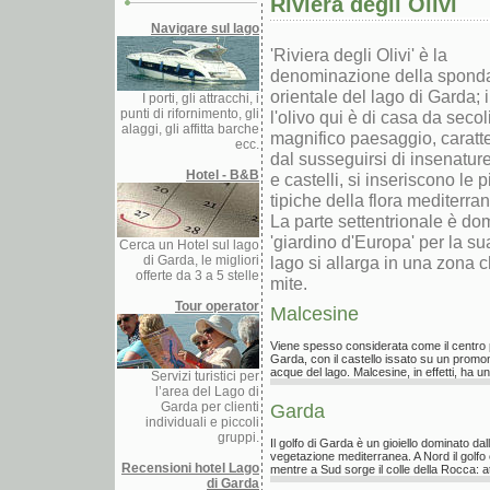
Riviera degli Olivi
Navigare sul lago
'Riviera degli Olivi' è la
denominazione della spond
orientale del lago di Garda; i
I porti, gli attracchi, i
punti di rifornimento, gli
l'olivo qui è di casa da secol
alaggi, gli affitta barche
magnifico paesaggio, caratte
ecc.
dal susseguirsi di insenature
Hotel - B&B
e castelli, si inseriscono le 
tipiche della flora mediterran
La parte settentrionale è d
'giardino d'Europa' per la s
Cerca un Hotel sul lago
di Garda, le migliori
lago si allarga in una zona 
offerte da 3 a 5 stelle
mite.
Tour operator
Malcesine
Viene spesso considerata come il centro 
Garda, con il castello issato su un promon
acque del lago. Malcesine, in effetti, ha un
Servizi turistici per
l’area del Lago di
Garda per clienti
Garda
individuali e piccoli
gruppi.
Il golfo di Garda è un gioiello dominato dal
vegetazione mediterranea. A Nord il golfo
Recensioni hotel Lago
mentre a Sud sorge il colle della Rocca: at
di Garda