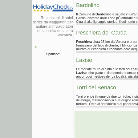
Bardolino
Il Comune di
Bardolino
è situato in un’an
Recensioni di hotel
Garda, distante dalle zone più affollate e t
Città di alto lignaggio storico, il cui nome s
scritte da viaggiatori per
aiutare altri viaggiatori
nella scelta della lora
Peschiera del Garda
vacanza.
Peschiera
dista 25 km da Verona e propri
l'emissario del lago di Garda, il Mincio. La
murata di Peschiera circondata dalle acqu
Sponsor:
Lazise
Le merlate mura di cinta e le torri del cas
Lazise
, che giace sulla sponda orientale
ancor oggi medioevale. La località, già abit
Torri del Benaco
Torri prende il nome da due torri che, insi
del borgo, testimoniano la sua origine r
turrium'. Oltre al porticciolo e al panora