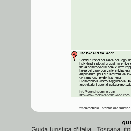
The lake and the World
Servizi turistici per l’area dei Laghi de
individuali e piccoli gruppi. Incentiv
thelakeandtheworld.com Vi offre l’opp
l’area del Lago con varie attività, esc
disponibilità, prezzi e informazioni i
contattandoci telefonicamente.
Prenotando il Vostro soggiorno in Hot
agevolazioni speciali sulla prenotazion
info@comoincoming.com
http://www.thelakeandtheworld.com/
© tommstudio - promozione turistica 
gu
Guida turistica d'Italia
:
Toscana life