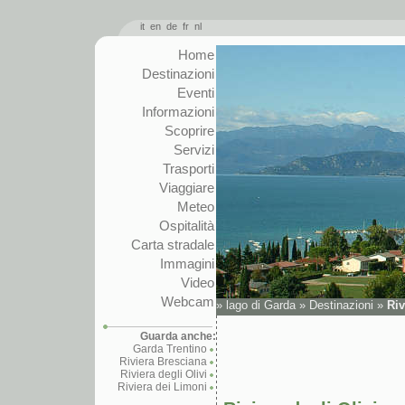
it
en
de
fr
nl
Home
Destinazioni
Eventi
Informazioni
Scoprire
Servizi
Trasporti
Viaggiare
Meteo
Ospitalità
Carta stradale
Immagini
Video
Webcam
»
lago di Garda
»
Destinazioni
»
Riv
Guarda anche:
Garda Trentino
Riviera Bresciana
Riviera degli Olivi
Riviera dei Limoni