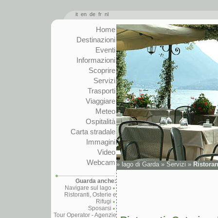
it
en
de
fr
nl
Home
Destinazioni
Eventi
Informazioni
Scoprire
Servizi
Trasporti
Viaggiare
Meteo
Ospitalità
Carta stradale
Immagini
Video
Webcam
»
lago di Garda
»
Servizi
»
Ristoran
Guarda anche:
Navigare sul lago
Ristoranti, Osterie e
Rifugi
Sposarsi
Tour Operator - Agenzie