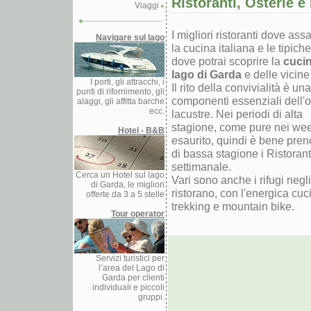
Ristoranti, Osterie e
Viaggi
I migliori ristoranti dove as
Navigare sul lago
la cucina italiana e le tipich
dove potrai scoprire la
cucin
lago di Garda
e delle vicine 
I porti, gli attracchi, i
Il rito della convivialità è un
punti di rifornimento, gli
componenti essenziali dell'os
alaggi, gli affitta barche
ecc.
lacustre. Nei periodi di alta
stagione, come pure nei week-e
Hotel - B&B
esaurito, quindi è bene preno
di bassa stagione i Ristoran
settimanale.
Cerca un Hotel sul lago
Vari sono anche i rifugi negli
di Garda, le migliori
ristorano, con l'energica cuci
offerte da 3 a 5 stelle
trekking e mountain bike.
Tour operator
Servizi turistici per
l’area del Lago di
Garda per clienti
individuali e piccoli
gruppi.