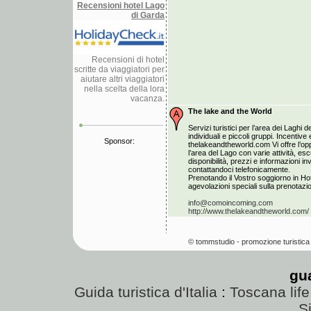
Recensioni hotel Lago
di Garda
Recensioni di hotel
scritte da viaggiatori per
aiutare altri viaggiatori
nella scelta della lora
vacanza.
The lake and the World
Servizi turistici per l’area dei Laghi de
individuali e piccoli gruppi. Incentiv
Sponsor:
thelakeandtheworld.com Vi offre l’opp
l’area del Lago con varie attività, esc
disponibilità, prezzi e informazioni i
contattandoci telefonicamente.
Prenotando il Vostro soggiorno in Hot
agevolazioni speciali sulla prenotazion
info@comoincoming.com
http://www.thelakeandtheworld.com/
© tommstudio - promozione turistica 
gu
Guida turistica d'Italia
:
Toscana life
Si