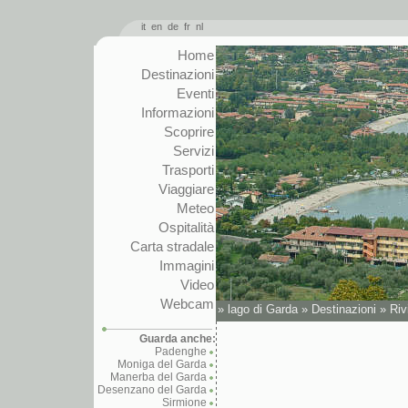
it
en
de
fr
nl
Home
Destinazioni
Eventi
Informazioni
Scoprire
Servizi
Trasporti
Viaggiare
Meteo
Ospitalità
Carta stradale
Immagini
Video
Webcam
»
lago di Garda
»
Destinazioni
»
Riv
Guarda anche:
Padenghe
Moniga del Garda
Manerba del Garda
Desenzano del Garda
Sirmione