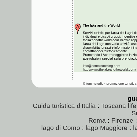
The lake and the World
Servizi turistici per l’area dei Laghi de
individuali e piccoli gruppi. Incentiv
thelakeandtheworld.com Vi offre l’opp
l’area del Lago con varie attività, esc
disponibilità, prezzi e informazioni i
contattandoci telefonicamente.
Prenotando il Vostro soggiorno in Hot
agevolazioni speciali sulla prenotazion
info@comoincoming.com
http://www.thelakeandtheworld.com/
© tommstudio - promozione turistica 
gu
Guida turistica d'Italia
:
Toscana life
Si
Roma
:
Firenze
lago di Como
:
lago Maggiore
:
l