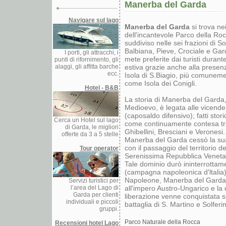
Manerba del Garda
Navigare sul lago
Manerba del Garda
si trova ne
dell'incantevole Parco della Ro
suddiviso nelle sei frazioni di So
Balbiana, Pieve, Crociale e Gar
I porti, gli attracchi, i
mete preferite dai turisti durant
punti di rifornimento, gli
alaggi, gli affitta barche
estiva grazie anche alla presen
ecc.
Isola di S.Biagio, più comunem
come Isola dei Conigli.
Hotel - B&B
La storia di Manerba del Garda
Medioevo, è legata alle vicende
(caposaldo difensivo); fatti stori
Cerca un Hotel sul lago
come continuamente contesa tra
di Garda, le migliori
Ghibellini, Bresciani e Veronesi
offerte da 3 a 5 stelle
Manerba del Garda cessò la sua
con il passaggio del territorio de
Tour operator
Serenissima Repubblica Veneta
Tale dominio durò ininterrottam
(campagna napoleonica d'ltalia).
Napoleone, Manerba del Garda
Servizi turistici per
l’area del Lago di
all'impero Austro-Ungarico e la d
Garda per clienti
liberazione venne conquistata s
individuali e piccoli
battaglia di S. Martino e Solferi
gruppi.
Parco Naturale della Rocca
Recensioni hotel Lago