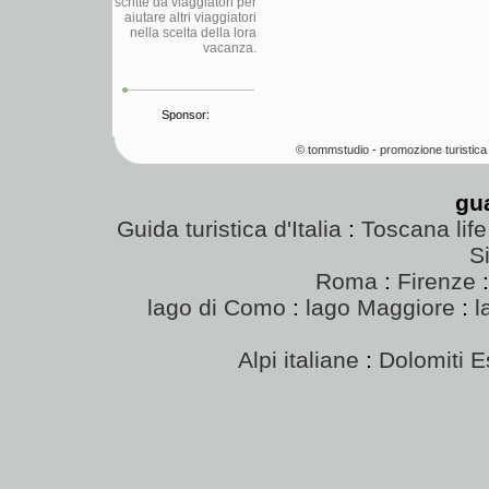
scritte da viaggiatori per
aiutare altri viaggiatori
nella scelta della lora
vacanza.
Sponsor:
© tommstudio - promozione turistica 
gu
Guida turistica d'Italia
:
Toscana life
Si
Roma
:
Firenze
lago di Como
:
lago Maggiore
:
l
Alpi italiane
:
Dolomiti E