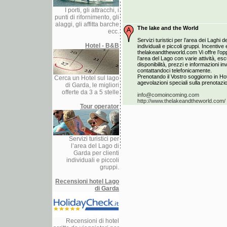
I porti, gli attracchi, i
punti di rifornimento, gli
alaggi, gli affitta barche
The lake and the World
ecc.
Servizi turistici per l’area dei Laghi de
Hotel - B&B
individuali e piccoli gruppi. Incentiv
thelakeandtheworld.com Vi offre l’opp
l’area del Lago con varie attività, esc
disponibilità, prezzi e informazioni i
contattandoci telefonicamente.
Prenotando il Vostro soggiorno in Hot
Cerca un Hotel sul lago
agevolazioni speciali sulla prenotazion
di Garda, le migliori
offerte da 3 a 5 stelle
info@comoincoming.com
http://www.thelakeandtheworld.com/
Tour operator
Servizi turistici per
l’area del Lago di
Garda per clienti
individuali e piccoli
gruppi.
Recensioni hotel Lago
di Garda
Recensioni di hotel