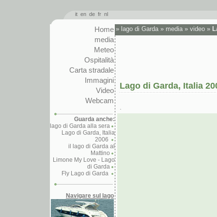
it
en
de
fr
nl
Home
»
lago di Garda
»
media
»
video
»
L
media
Meteo
Ospitalità
Carta stradale
Immagini
Lago di Garda, Italia 20
Video
Webcam
.
Guarda anche:
lago di Garda alla sera
Lago di Garda, Italia
2006
il lago di Garda al
Mattino
Limone My Love - Lago
di Garda
Fly Lago di Garda
Navigare sul lago