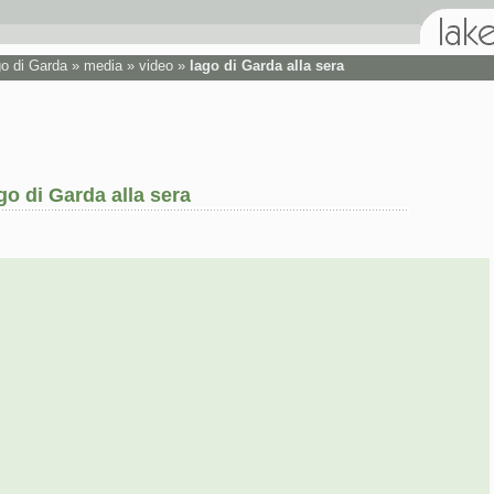
go di Garda
»
media
»
video
»
lago di Garda alla sera
go di Garda alla sera