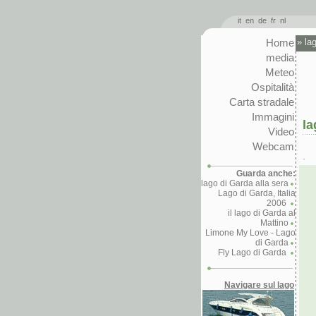
it
en
de
fr
nl
Home
»
la
media
Meteo
Ospitalità
Carta stradale
Immagini
la
Video
Webcam
.
Guarda anche:
lago di Garda alla sera
Lago di Garda, Italia
2006
il lago di Garda al
Mattino
Limone My Love - Lago
di Garda
Fly Lago di Garda
Navigare sul lago