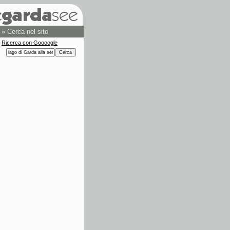
»
Cerca nel sito
Ricerca con Goooogle