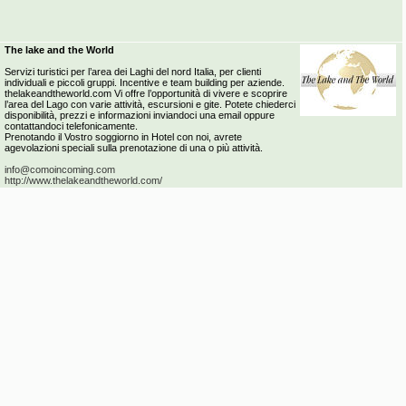
The lake and the World
Servizi turistici per l’area dei Laghi del nord Italia, per clienti
individuali e piccoli gruppi. Incentive e team building per aziende.
thelakeandtheworld.com Vi offre l’opportunità di vivere e scoprire
l’area del Lago con varie attività, escursioni e gite. Potete chiederci
disponibilità, prezzi e informazioni inviandoci una email oppure
contattandoci telefonicamente.
Prenotando il Vostro soggiorno in Hotel con noi, avrete
agevolazioni speciali sulla prenotazione di una o più attività.
info@comoincoming.com
http://www.thelakeandtheworld.com/