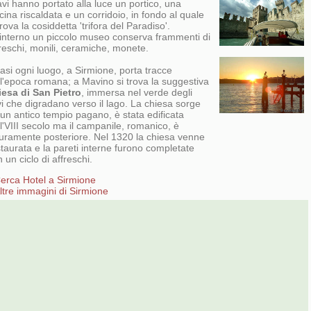
vi hanno portato alla luce un portico, una
cina riscaldata e un corridoio, in fondo al quale
trova la cosiddetta 'trifora del Paradiso'.
l'interno un piccolo museo conserva frammenti di
reschi, monili, ceramiche, monete.
asi ogni luogo, a Sirmione, porta tracce
ll'epoca romana; a Mavino si trova la suggestiva
iesa di San Pietro
, immersa nel verde degli
vi che digradano verso il lago. La chiesa sorge
un antico tempio pagano, è stata edificata
l'VIII secolo ma il campanile, romanico, è
curamente posteriore. Nel 1320 la chiesa venne
taurata e la pareti interne furono completate
 un ciclo di affreschi.
erca Hotel a Sirmione
ltre immagini di Sirmione