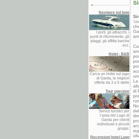
S
Navigare sul lago
Si
'co
che
Gar
I porti, gli attracchi, i
amm
punti di rifornimento, gli
alaggi, gli affitta barche
ecc.
Cat
an
Hotel - B&B
pos
po
pos
acc
Cerca un Hotel sul lago
uno
di Garda, le migliori
La 
offerte da 3 a 5 stelle
alt
di 
Tour operator
pr
ro
Non
de
Servizi turistici per
l’area del Lago di
dim
Garda per clienti
pro
individuali e piccoli
ar
gruppi.
su
uli
Recensioni hotel Lago