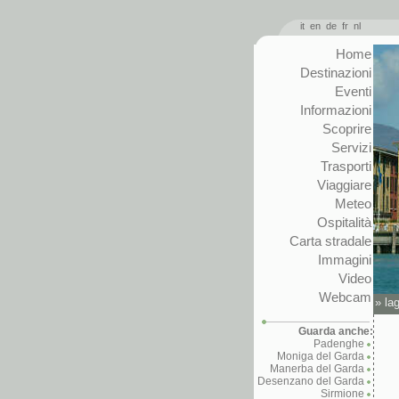
it
en
de
fr
nl
Home
Destinazioni
Eventi
Informazioni
Scoprire
Servizi
Trasporti
Viaggiare
Meteo
Ospitalità
Carta stradale
Immagini
Video
Webcam
»
la
Guarda anche:
Padenghe
Moniga del Garda
Manerba del Garda
Desenzano del Garda
Sirmione