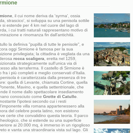
irmione
rmione
, il cui nome deriva da 'syrma', ossia
da, strascico', si sviluppa su una penisola sottile
 si estende per 4 km nel cuore del lago di
da, i cui tratti naturali rappresentano motivo di
irazione e rinomanza fin dall'antichità.
ullo la definiva "pupilla di tutte le penisole", e
cora oggi Sirmione è famosa per la sua
izione privilegiata; la cittadina è vegliata da una
derosa
rocca scaligera
, eretta nel 1259,
izionata strategicamente sull'unica via di
esso alla terraferma. Il castello di Sirmione è
 fra i più completi e meglio conservati d'Italia.
penisola è caratterizzata dalla presenza di tre
ure: quella di Levante, chiamata Cortine, quella
Ponente, Mavino, e quella settentrionale, che
ende il nome dallo spettacolare insediamento
mano conosciuto come
Grotte di Catullo
.
ostante l'ipotesi secondo cui i resti
ll'imponente villa romana appartenessero alla
ora del celebre poeta latino, non esistono
ve certe che convalidino questa teoria. Il parco
cheologico, che si estende su una superficie
periore ai 20.000 mq, è immerso in un rigoglioso
veto e vanta una straordinaria vista sul lago. Gli