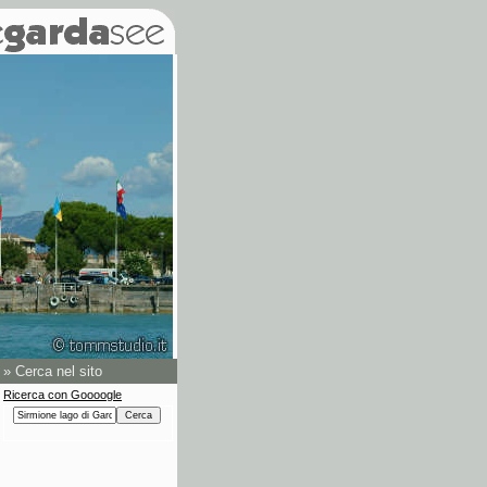
»
Cerca nel sito
Ricerca con Goooogle