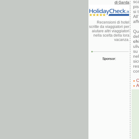
sca
di Garda
pis
si 
Al
aff
Recensioni di hotel
scritte da viaggiatori per
aiutare altri viaggiatori
Qu
nella scelta della lora
de
vacanza.
ch
uli
su 
nel
Sponsor:
si
res
con
C
A