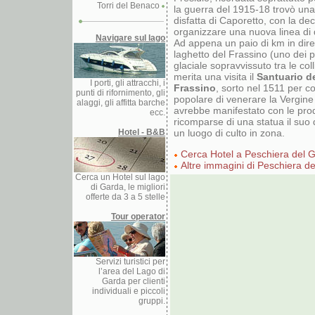
Torri del Benaco
la guerra del 1915-18 trovò una
disfatta di Caporetto, con la dec
organizzare una nuova linea di 
Navigare sul lago
Ad appena un paio di km in dire
laghetto del Frassino (uno dei p
glaciale sopravvissuto tra le co
merita una visita il
Santuario d
I porti, gli attracchi, i
Frassino
, sorto nel 1511 per co
punti di rifornimento, gli
popolare di venerare la Vergin
alaggi, gli affitta barche
avrebbe manifestato con le prod
ecc.
ricomparse di una statua il suo 
Hotel - B&B
un luogo di culto in zona.
Cerca Hotel a Peschiera del 
Altre immagini di Peschiera d
Cerca un Hotel sul lago
di Garda, le migliori
offerte da 3 a 5 stelle
Tour operator
Servizi turistici per
l’area del Lago di
Garda per clienti
individuali e piccoli
gruppi.