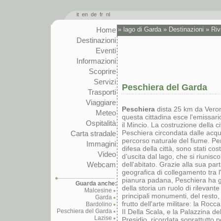
it
en
de
fr
nl
Home
»
lago di Garda
»
Destinazioni
»
Riv
Destinazioni
Eventi
Informazioni
Scoprire
Servizi
Peschiera del Garda
Trasporti
Viaggiare
Peschiera
dista 25 km da Veron
Meteo
questa cittadina esce l'emissari
Ospitalità
il Mincio. La costruzione della c
Peschiera circondata dalle acqu
Carta stradale
percorso naturale del fiume. Pe
Immagini
difesa della città, sono stati cost
Video
d’uscita dal lago, che si riunisc
Webcam
dell'abitato. Grazie alla sua par
geografica di collegamento tra l
pianura padana, Peschiera ha g
Guarda anche:
della storia un ruolo di rilevant
Malcesine
principali monumenti, del resto
Garda
frutto dell'arte militare: la Rocc
Bardolino
Peschiera del Garda
II Della Scala, e la Palazzina 
Lazise
Presidio, ricordata soprattutto 