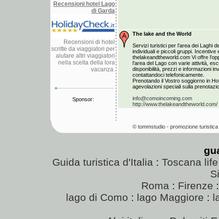
Recensioni hotel Lago
di Garda
The lake and the World
Recensioni di hotel
Servizi turistici per l’area dei Laghi de
scritte da viaggiatori per
individuali e piccoli gruppi. Incentiv
aiutare altri viaggiatori
thelakeandtheworld.com Vi offre l’opp
nella scelta della lora
l’area del Lago con varie attività, esc
vacanza.
disponibilità, prezzi e informazioni i
contattandoci telefonicamente.
Prenotando il Vostro soggiorno in Hot
agevolazioni speciali sulla prenotazion
info@comoincoming.com
Sponsor:
http://www.thelakeandtheworld.com/
© tommstudio - promozione turistica 
gu
Guida turistica d'Italia
:
Toscana life
Si
Roma
:
Firenze
lago di Como
:
lago Maggiore
:
l