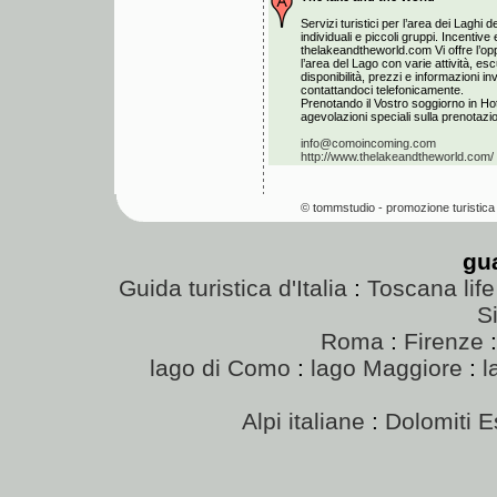
Servizi turistici per l’area dei Laghi de
individuali e piccoli gruppi. Incentiv
thelakeandtheworld.com Vi offre l’opp
l’area del Lago con varie attività, esc
disponibilità, prezzi e informazioni i
contattandoci telefonicamente.
Prenotando il Vostro soggiorno in Hot
agevolazioni speciali sulla prenotazion
info@comoincoming.com
http://www.thelakeandtheworld.com/
© tommstudio - promozione turistica 
gu
Guida turistica d'Italia
:
Toscana life
Si
Roma
:
Firenze
lago di Como
:
lago Maggiore
:
l
Alpi italiane
:
Dolomiti E