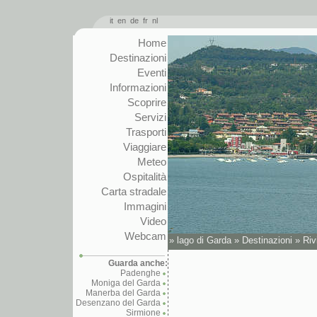
it
en
de
fr
nl
Home
Destinazioni
Eventi
Informazioni
Scoprire
Servizi
Trasporti
Viaggiare
Meteo
Ospitalità
Carta stradale
Immagini
Video
Webcam
»
lago di Garda
»
Destinazioni
»
Riv
Guarda anche:
Padenghe
Moniga del Garda
Manerba del Garda
Desenzano del Garda
Sirmione