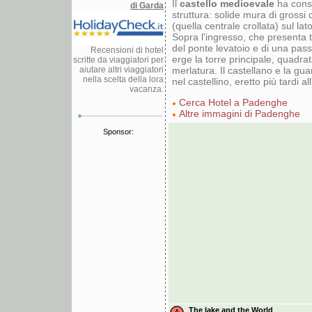
Il
castello medioevale
ha conse
di Garda
struttura: solide mura di grossi ci
(quella centrale crollata) sul lat
Sopra l'ingresso, che presenta t
del ponte levatoio e di una pass
Recensioni di hotel
erge la torre principale, quadrat
scritte da viaggiatori per
aiutare altri viaggiatori
merlatura. Il castellano e la gu
nella scelta della lora
nel castellino, eretto più tardi al
vacanza.
Cerca Hotel a Padenghe
Altre immagini di Padenghe
Sponsor:
The lake and the World