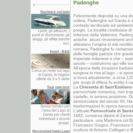
Padenghe
Navigare sul lago
Felicemente disposta su una do
collina, Padenghe sul Garda è s
contesto territoriale ed ambienta
pregio. La località costituisce di f
I porti, gli attracchi, i
inferiore della Valtenesi. Paden
punti di rifornimento, gli
alaggi, gli affitta barche
antiche: alcuni rinvenimenti arc
ecc.
attestano l’origine in età neoliti
romana, Padenghe fu certament
Hotel - B&B
delle famiglie patrizie che gravi
imperiale milanese e che – soprat
secolo – costruirono qui ville s
All’epoca delle invasioni barbari
Cerca un Hotel sul lago
sorgeva in riva al lago – si spos
di Garda, le migliori
si trova attualmente, a circa 120 
offerte da 3 a 5 stelle
per scopi di difesa fu eretto il ca
La
Chiesetta di Sant'Emiliano
Tour operator
parrocchiale romanica, non trop
castello, in amena posizione. D
semicircolare del secolo XII. Ha
trasformazioni in epoca barocca
Servizi turistici per
l’area del Lago di
L'attuale
Parrocchiale di Sant
Garda per clienti
1682, conserva dipinti di Zenon
individuali e piccoli
particolare, una Madonna col B
gruppi.
Francesco Giugno, Francesco Pa
sculture di Antonio Callegari e
Recensioni hotel Lago