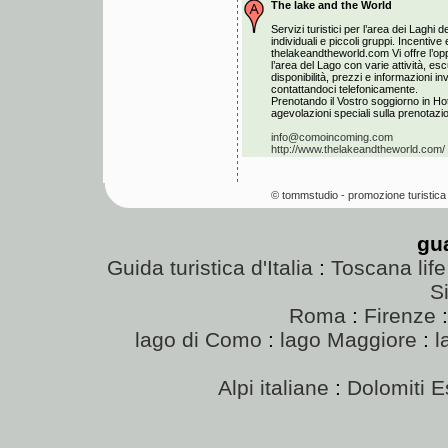
The lake and the World
Servizi turistici per l’area dei Laghi de
individuali e piccoli gruppi. Incentiv
thelakeandtheworld.com Vi offre l’opp
l’area del Lago con varie attività, esc
disponibilità, prezzi e informazioni i
contattandoci telefonicamente.
Prenotando il Vostro soggiorno in Hot
agevolazioni speciali sulla prenotazion
info@comoincoming.com
http://www.thelakeandtheworld.com/
© tommstudio - promozione turistica 
gu
Guida turistica d'Italia
:
Toscana life
Si
Roma
:
Firenze
lago di Como
:
lago Maggiore
:
l
Alpi italiane
:
Dolomiti E