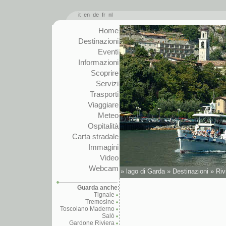
it
en
de
fr
nl
Home
Destinazioni
Eventi
Informazioni
Scoprire
Servizi
Trasporti
Viaggiare
Meteo
Ospitalità
Carta stradale
Immagini
Video
Webcam
»
lago di Garda
»
Destinazioni
»
Riv
Guarda anche:
Tignale
Tremosine
Toscolano Maderno
Salò
Gardone Riviera