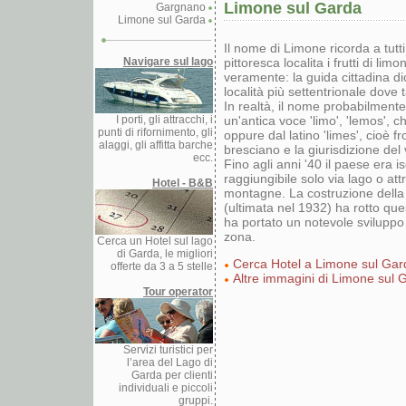
Limone sul Garda
Gargnano
Limone sul Garda
Il nome di Limone ricorda a tutti i
Navigare sul lago
pittoresca localita i frutti di li
veramente: la guida cittadina di
località più settentrionale dove t
In realtà, il nome probabilment
I porti, gli attracchi, i
un'antica voce 'limo', 'lemos', c
punti di rifornimento, gli
oppure dal latino 'limes', cioè fro
alaggi, gli affitta barche
bresciano e la giurisdizione del
ecc.
Fino agli anni '40 il paese era i
raggiungibile solo via lago o att
Hotel - B&B
montagne. La costruzione dell
(ultimata nel 1932) ha rotto qu
ha portato un notevole sviluppo t
zona.
Cerca un Hotel sul lago
di Garda, le migliori
Cerca Hotel a Limone sul Gar
offerte da 3 a 5 stelle
Altre immagini di Limone sul 
Tour operator
Servizi turistici per
l’area del Lago di
Garda per clienti
individuali e piccoli
gruppi.