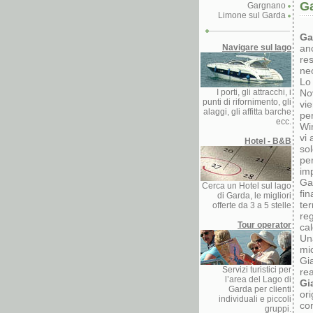
Ga
Gargnano
Limone sul Garda
Ga
Navigare sul lago
anc
re
ne
Lo 
I porti, gli attracchi, i
No
punti di rifornimento, gli
vi
alaggi, gli affitta barche
pe
ecc.
Wi
vi
Hotel - B&B
sol
per
imp
Ga
Cerca un Hotel sul lago
fin
di Garda, le migliori
ter
offerte da 3 a 5 stelle
reg
Tour operator
cal
Una
mic
Gia
Servizi turistici per
rea
l’area del Lago di
Gi
Garda per clienti
ori
individuali e piccoli
con
gruppi.