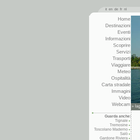
it
en
de
fr
nl
Home
Destinazioni
Eventi
Informazioni
Scoprire
Servizi
Trasporti
Viaggiare
Meteo
Ospitalità
Carta stradale
Immagini
Video
Webcam
»
la
Guarda anche:
Tignale
Tremosine
Toscolano Maderno
Salò
Gardone Riviera