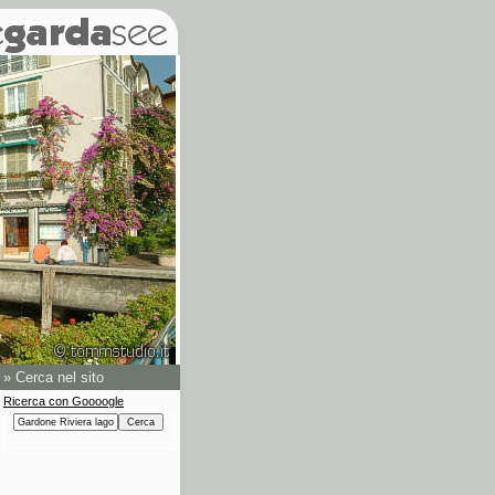
»
Cerca nel sito
Ricerca con Goooogle