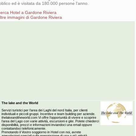
bblico ed è visitata da 180.000 persone l'anno.
erca Hotel a Gardone Riviera
ltre immagini di Gardone Riviera
The lake and the World
Servizi turistici per l’area dei Laghi del nord Italia, per clienti
individuali e piccoli gruppi. Incentive e team building per aziende.
thelakeandtheworld.com Vi offre l’opportunità di vivere e scoprire
l’area del Lago con varie attività, escursioni e gite. Potete chiederci
disponibilità, prezzi e informazioni inviandoci una email oppure
contattandoci telefonicamente.
Prenotando il Vostro soggiorno in Hotel con noi, avrete
agevolazioni speciali sulla prenotazione di una o più attività.