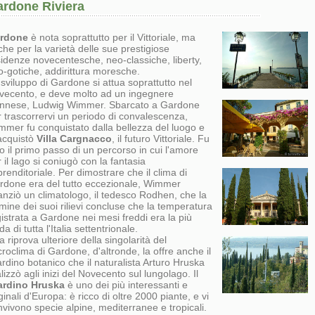
rdone Riviera
rdone
è nota soprattutto per il Vittoriale, ma
he per la varietà delle sue prestigiose
sidenze novecentesche, neo-classiche, liberty,
o-gotiche, addirittura moresche.
sviluppo di Gardone si attua soprattutto nel
vecento, e deve molto ad un ingegnere
ennese, Ludwig Wimmer. Sbarcato a Gardone
r trascorrervi un periodo di convalescenza,
mmer fu conquistato dalla bellezza del luogo e
 acquistò
Villa Cargnacco
, il futuro Vittoriale. Fu
o il primo passo di un percorso in cui l'amore
 il lago si coniugò con la fantasia
renditoriale. Per dimostrare che il clima di
rdone era del tutto eccezionale, Wimmer
anziò un climatologo, il tedesco Rodhen, che la
mine dei suoi rilievi concluse che la temperatura
istrata a Gardone nei mesi freddi era la più
da di tutta l'Italia settentrionale.
 riprova ulteriore della singolarità del
roclima di Gardone, d'altronde, la offre anche il
rdino botanico che il naturalista Arturo Hruska
lizzò agli inizi del Novecento sul lungolago. Il
ardino Hruska
è uno dei più interessanti e
ginali d'Europa: è ricco di oltre 2000 piante, e vi
vivono specie alpine, mediterranee e tropicali.