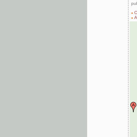
pu
C
A