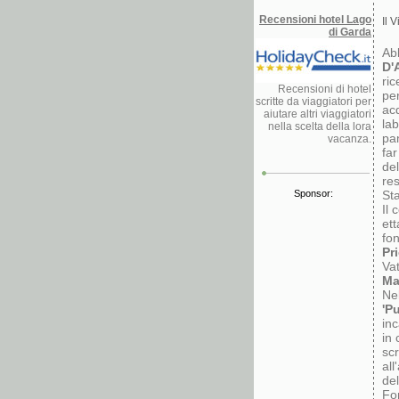
Recensioni hotel Lago
Il V
di Garda
Ab
D'
ric
Recensioni di hotel
pe
scritte da viaggiatori per
acq
aiutare altri viaggiatori
lab
nella scelta della lora
pan
vacanza.
far
del
re
Sponsor:
Sta
Il
ett
fon
Pri
Vat
Ma
Ne
'Pu
inc
in 
scr
all
del
Fon