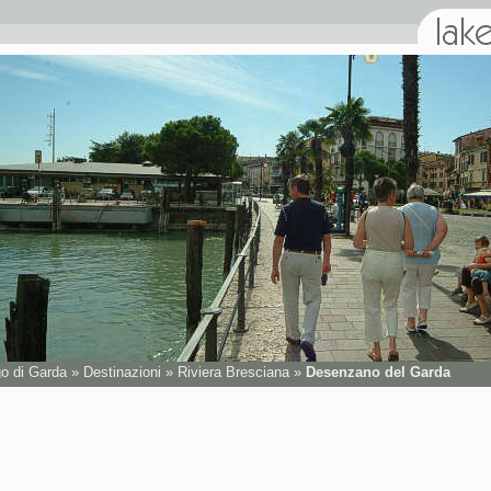
go di Garda
»
Destinazioni
»
Riviera Bresciana
»
Desenzano del Garda