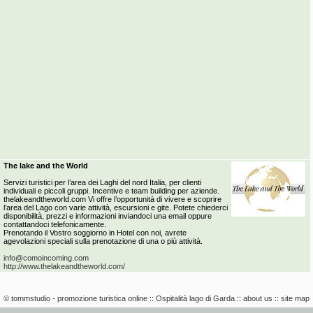
The lake and the World
Servizi turistici per l’area dei Laghi del nord Italia, per clienti
individuali e piccoli gruppi. Incentive e team building per aziende.
thelakeandtheworld.com Vi offre l’opportunità di vivere e scoprire
l’area del Lago con varie attività, escursioni e gite. Potete chiederci
disponibilità, prezzi e informazioni inviandoci una email oppure
contattandoci telefonicamente.
Prenotando il Vostro soggiorno in Hotel con noi, avrete
agevolazioni speciali sulla prenotazione di una o più attività.
info@comoincoming.com
http://www.thelakeandtheworld.com/
© tommstudio - promozione turistica online
::
Ospitalità lago di Garda
::
about us
::
site map