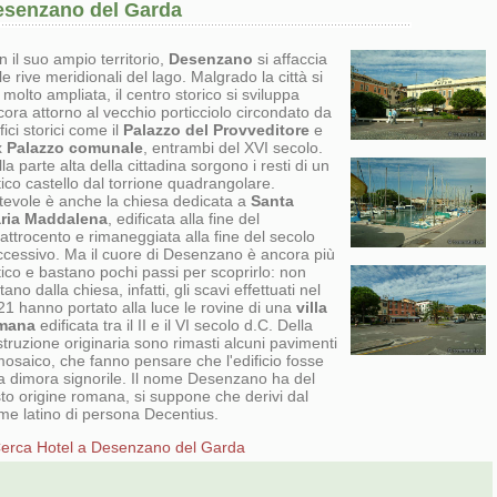
esenzano del Garda
 il suo ampio territorio,
Desenzano
si affaccia
le rive meridionali del lago. Malgrado la città si
 molto ampliata, il centro storico si sviluppa
ora attorno al vecchio porticciolo circondato da
fici storici come il
Palazzo del Provveditore
e
x
Palazzo comunale
, entrambi del XVI secolo.
la parte alta della cittadina sorgono i resti di un
ico castello dal torrione quadrangolare.
tevole è anche la chiesa dedicata a
Santa
ria Maddalena
, edificata alla fine del
ttrocento e rimaneggiata alla fine del secolo
ccessivo. Ma il cuore di Desenzano è ancora più
ico e bastano pochi passi per scoprirlo: non
tano dalla chiesa, infatti, gli scavi effettuati nel
21 hanno portato alla luce le rovine di una
villa
mana
edificata tra il II e il VI secolo d.C. Della
truzione originaria sono rimasti alcuni pavimenti
mosaico, che fanno pensare che l'edificio fosse
a dimora signorile. Il nome Desenzano ha del
to origine romana, si suppone che derivi dal
me latino di persona Decentius.
erca Hotel a Desenzano del Garda