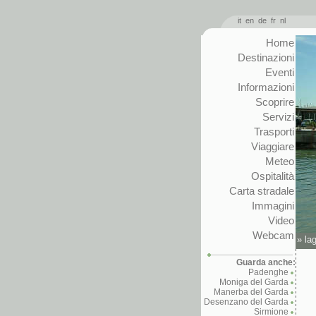
it
en
de
fr
nl
Home
Destinazioni
Eventi
Informazioni
Scoprire
Servizi
Trasporti
Viaggiare
Meteo
Ospitalità
Carta stradale
Immagini
Video
Webcam
»
la
Guarda anche:
Padenghe
Moniga del Garda
Manerba del Garda
Desenzano del Garda
Sirmione