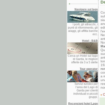
D
Navigare sul lago
Con
sul
sia
anc
I porti, gli attracchi, i
edi
punti di rifornimento, gli
alaggi, gli affitta barche
l'e
ecc.
Nel
ant
Hotel - B&B
No
Ma
Qua
su
Cerca un Hotel sul lago
ant
di Garda, le migliori
lon
offerte da 3 a 5 stelle
19
ro
Tour operator
cos
a 
un
res
Servizi turistici per
l’area del Lago di
no
Garda per clienti
individuali e piccoli
C
gruppi.
Recensioni hotel Lago