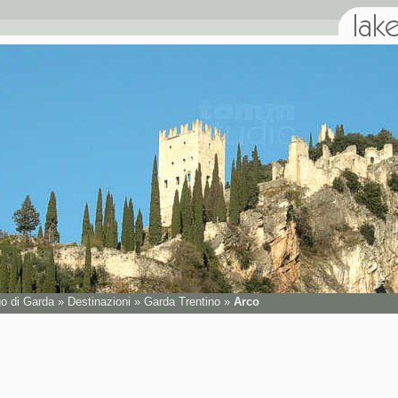
go di Garda
»
Destinazioni
»
Garda Trentino
»
Arco