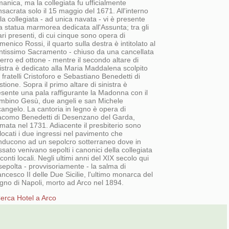
anica, ma la collegiata fu ufficialmente
sacrata solo il 15 maggio del 1671. All'interno
la collegiata - ad unica navata - vi è presente
 statua marmorea dedicata all'Assunta; tra gli
ari presenti, di cui cinque sono opera di
enico Rossi, il quarto sulla destra è intitolato al
ntissimo Sacramento - chiuso da una cancellata
ferro ed ottone - mentre il secondo altare di
istra è dedicato alla Maria Maddalena scolpito
 fratelli Cristoforo e Sebastiano Benedetti di
tione. Sopra il primo altare di sinistra è
esente una pala raffigurante la Madonna con il
mbino Gesù, due angeli e san Michele
angelo. La cantoria in legno è opera di
acomo Benedetti di Desenzano del Garda,
imata nel 1731. Adiacente il presbiterio sono
locati i due ingressi nel pavimento che
nducono ad un sepolcro sotterraneo dove in
sato venivano sepolti i canonici della collegiata
 conti locali. Negli ultimi anni del XIX secolo qui
sepolta - provvisoriamente - la salma di
ncesco II delle Due Sicilie, l'ultimo monarca del
gno di Napoli, morto ad Arco nel 1894.
erca Hotel a Arco