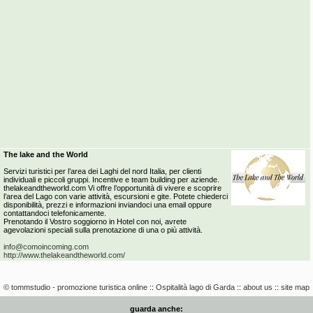
The lake and the World
Servizi turistici per l’area dei Laghi del nord Italia, per clienti
individuali e piccoli gruppi. Incentive e team building per aziende.
thelakeandtheworld.com Vi offre l’opportunità di vivere e scoprire
l’area del Lago con varie attività, escursioni e gite. Potete chiederci
disponibilità, prezzi e informazioni inviandoci una email oppure
contattandoci telefonicamente.
Prenotando il Vostro soggiorno in Hotel con noi, avrete
agevolazioni speciali sulla prenotazione di una o più attività.
info@comoincoming.com
http://www.thelakeandtheworld.com/
© tommstudio - promozione turistica online
::
Ospitalità lago di Garda
::
about us
::
site map
guarda anche: