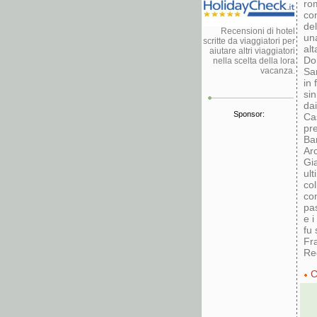
rom
con
del
Recensioni di hotel
una
scritte da viaggiatori per
alt
aiutare altri viaggiatori
Dom
nella scelta della lora
vacanza.
Sa
in 
sin
dai
Sponsor:
Cas
pr
Ba
Arc
Gi
ult
col
co
pas
e i
fu 
Fra
Re
C