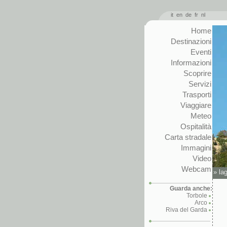
it
en
de
fr
nl
Home
Destinazioni
Eventi
Informazioni
Scoprire
Servizi
Trasporti
Viaggiare
Meteo
Ospitalità
Carta stradale
Immagini
Video
Webcam
»
la
Guarda anche:
Torbole
Arco
Riva del Garda