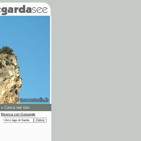
»
Cerca nel sito
Ricerca con Goooogle