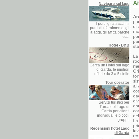
A
Navigare sul lago
Ar
par
I porti, gli attracchi, i
di 
punti di rifornimento, gli
mo
alaggi, gli affitta barche
pe
ecc.
par
Hotel - B&B
sta
La 
roc
Cerca un Hotel sul lago
me
di Garda, le migliori
Ori
offerte da 3 a 5 stelle
for
sis
Tour operator
ai 
co
dag
div
Servizi turistici per
dom
l’area del Lago di
co
Garda per clienti
individuali e piccoli
del
gruppi.
L
pri
Recensioni hotel Lago
lav
di Garda
res