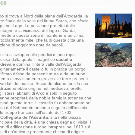
rco
co
si trova a Nord della piana dell'Altogarda, la
te finale della valle del fiume Sarca, che sfocia
qui nel Lago. La posizione protetta dalle
ntagne e la vicinanza del lago di Garda,
rmette a questa zona di mantenere un clima
ticolarmente mite, che fa di questa città una
zione di soggiorno nota da secoli.
città si sviluppa alle pendici di una rupe
ciosa dalla quale il magnifico
castello
dievale
domina l'intera valle dell'Altogarda.
ginariamente il castello fu in pratica un borgo
tificato difeso da possenti mura e da un buon
tema di avvistamento grazie alle torre presenti
vari lati del nucleo. Secondo alcune fonti la sua
struzione ebbe origine nel medioevo, eretto
li stessi abitanti di Arco e solo in seguito
enne proprietà della nobile famiglia arcense che
inò queste terre. Il castello fu abbandonato nel
rso del Settecento anche a seguito dell'assedio
le truppe francesi nell'estate del 1703.
a
Collegiata dell'Assunta
, sita nella piazza
ncipale della città, è una chiesa degna di visita. I
ori di edificazione furono intrapresi nel 1613 sui
ti di un'antica e precedente chiesa di origine