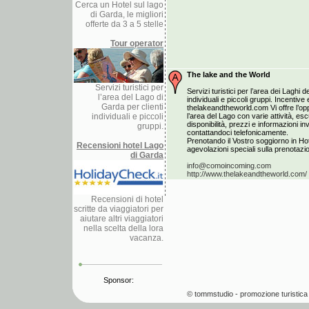
Cerca un Hotel sul lago
di Garda, le migliori
offerte da 3 a 5 stelle
Tour operator
The lake and the World
Servizi turistici per
Servizi turistici per l’area dei Laghi de
l’area del Lago di
individuali e piccoli gruppi. Incentiv
Garda per clienti
thelakeandtheworld.com Vi offre l’opp
individuali e piccoli
l’area del Lago con varie attività, esc
disponibilità, prezzi e informazioni i
gruppi.
contattandoci telefonicamente.
Prenotando il Vostro soggiorno in Hot
Recensioni hotel Lago
agevolazioni speciali sulla prenotazion
di Garda
info@comoincoming.com
http://www.thelakeandtheworld.com/
Recensioni di hotel
scritte da viaggiatori per
aiutare altri viaggiatori
nella scelta della lora
vacanza.
Sponsor:
© tommstudio - promozione turistica 