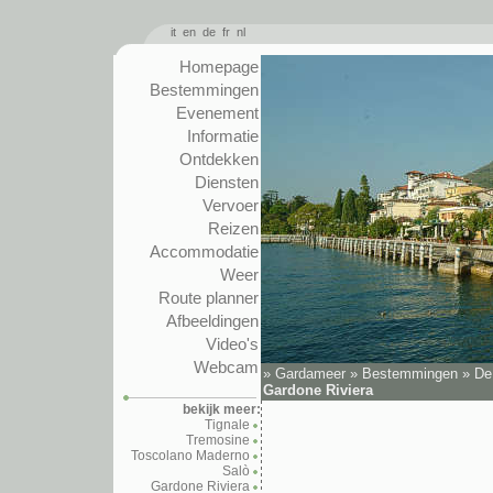
it
en
de
fr
nl
Homepage
Bestemmingen
Evenement
Informatie
Ontdekken
Diensten
Vervoer
Reizen
Accommodatie
Weer
Route planner
Afbeeldingen
Video's
Webcam
»
Gardameer
»
Bestemmingen
»
De
Gardone Riviera
bekijk meer:
Tignale
Tremosine
Toscolano Maderno
Salò
Gardone Riviera