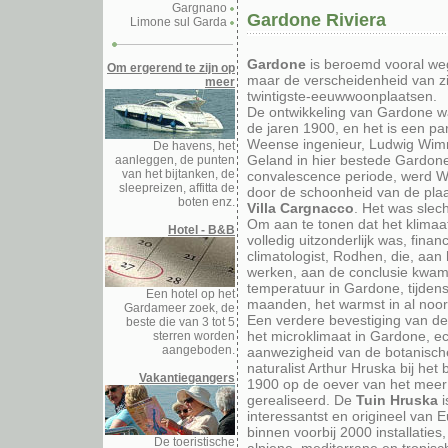
Gargnano
Gardone Riviera
Limone sul Garda
Gardone
is beroemd vooral weg
Om ergerend te zijn op
maar de verscheidenheid van zi
meer
twintigste-eeuwwoonplaatsen.
De ontwikkeling van Gardone wa
de jaren 1900, en het is een par
Weense ingenieur, Ludwig Wim
De havens, het
Geland in hier bestede Gardon
aanleggen, de punten
van het bijtanken, de
convalescence periode, werd 
sleepreizen, affitta de
door de schoonheid van de plaat
boten enz.
Villa Cargnacco
. Het was slech
Om aan te tonen dat het klima
Hotel - B&B
volledig uitzonderlijk was, fin
climatologist, Rodhen, die, aan 
werken, aan de conclusie kwam
temperatuur in Gardone, tijden
Een hotel op het
maanden, het warmst in al noorde
Gardameer zoek, de
Een verdere bevestiging van de
beste die van 3 tot 5
het microklimaat in Gardone, ec
sterren worden
aangeboden.
aanwezigheid van de botanische
naturalist Arthur Hruska bij het
Vakantiegangers
1900 op de oever van het meer
gerealiseerd. De
Tuin Hruska
i
interessantst en origineel van Eu
binnen voorbij 2000 installaties
De toeristische