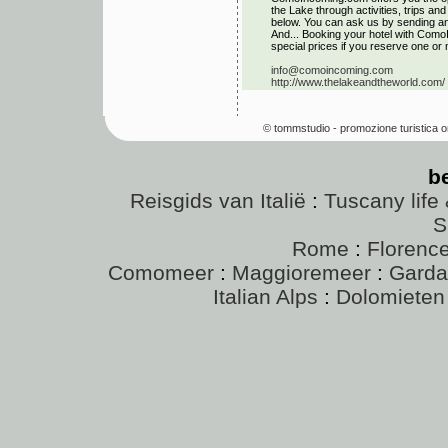
the Lake through activities, trips a
below. You can ask us by sending an 
And... Booking your hotel with Como
special prices if you reserve one or 
info@comoincoming.com
http://www.thelakeandtheworld.com/
© tommstudio - promozione turistica o
b
Reisgids van Italië
:
Tuscany life 
S
Rome
:
Florenc
Comomeer
:
Maggioremeer
:
Gard
Italian Alps
:
Dolomieten