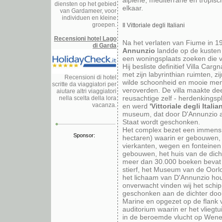
alpiene, mediterrane en tropisc
diensten op het gebied
elkaar.
van Gardameer, voor
individuen en kleine
groepen.
Il Vittoriale degli Italiani
Recensioni hotel Lago
Na het verlaten van Fiume in 1
di Garda
Annunzio
landde op de kusten
een woningsplaats zoeken die 
Hij besliste definitief Villa Carg
met zijn labyrinthian ruimten, z
Recensioni di hotel
wilde schoonheid en mooie me
scritte da viaggiatori per
veroverden. De villa maakte dee
aiutare altri viaggiatori
reusachtige zelf - herdenkingsp
nella scelta della lora
vacanza.
en werd
'Vittoriale degli Italian
museum, dat door D'Annunzio a
Staat wordt geschonken.
Het complex bezet een immens
Sponsor:
hectaren) waarin er gebouwen,
vierkanten, wegen en fonteinen
gebouwen, het huis van de dichte
meer dan 30.000 boeken bevat 
stierf, het Museum van de Oor
het lichaam van D'Annunzio houd
onverwacht vinden wij het schip 
geschonken aan de dichter door
Marine en opgezet op de flank 
auditorium waarin er het vliegtui
in de beroemde vlucht op Wenen